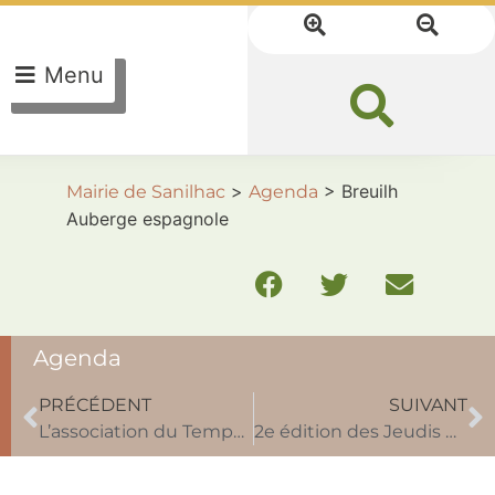
Menu
>
>
Breuilh
Mairie de Sanilhac
Agenda
Auberge espagnole
Agenda
PRÉCÉDENT
SUIVANT
L’association du Temps du Talent et des Coeurs se produit à l’Odyssée
2e édition des Jeudis gourmands de Sanihac