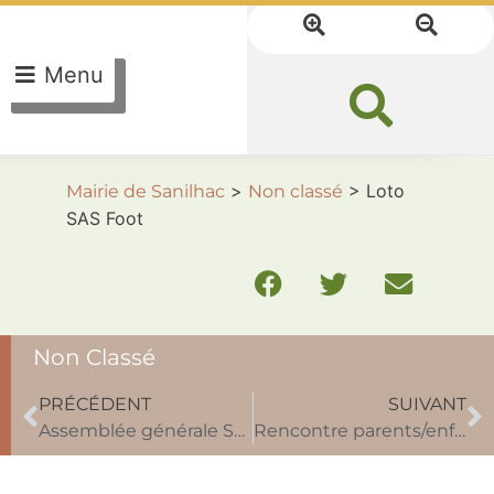
Menu
>
>
Loto
Mairie de Sanilhac
Non classé
SAS Foot
Non Classé
PRÉCÉDENT
SUIVANT
Assemblée générale Sanilhac Pétanque
Rencontre parents/enfant à Breuilh