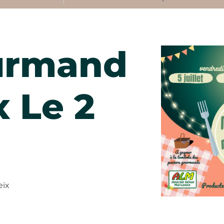
urmand
 Le 2
eix