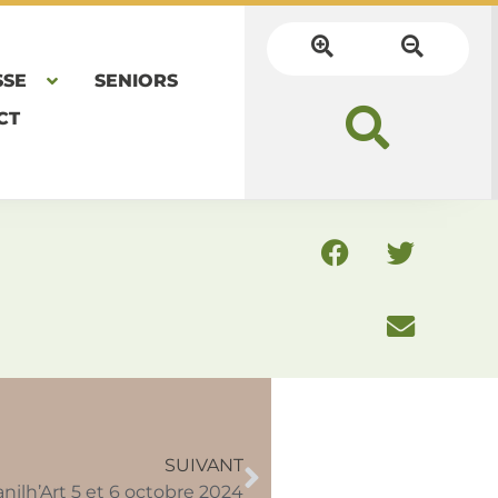
SSE
SENIORS
CT
SUIVANT
anilh’Art 5 et 6 octobre 2024