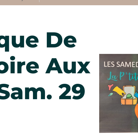
ique De
Foire Aux
Sam. 29