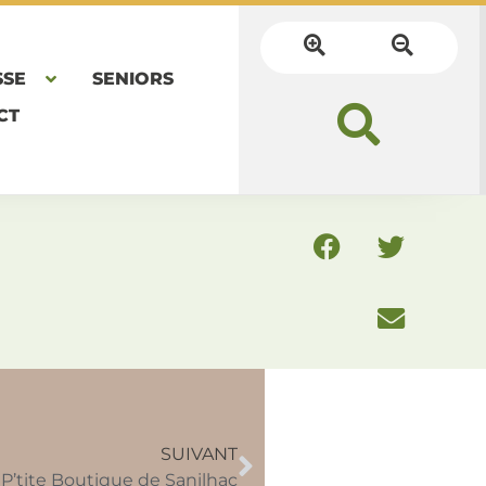
SSE
SENIORS
CT
SUIVANT
P’tite Boutique de Sanilhac