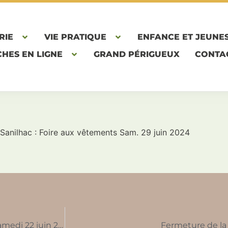
RIE
VIE PRATIQUE
ENFANCE ET JEUNE
HES EN LIGNE
GRAND PÉRIGUEUX
CONTA
 Sanilhac : Foire aux vêtements Sam. 29 juin 2024
P’tite Boutique de Sanilhac : Foire aux vêtements samedi 22 juin 2024
Fermeture de la 