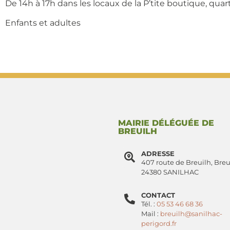
De 14h à 17h dans les locaux de la P’tite boutique, qua
Enfants et adultes
MAIRIE DÉLÉGUÉE DE
BREUILH
ADRESSE
407 route de Breuilh, Breu
24380 SANILHAC
CONTACT
Tél. :
05 53 46 68 36
Mail :
breuilh@sanilhac-
perigord.fr