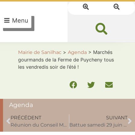
Menu
>
>
Marchés
Mairie de Sanilhac
Agenda
gourmands de la Ferme de Puycheny tous
les vendredis soir de l’été !
Agenda
PRÉCÉDENT
SUIVANT
Réunion du Conseil Municipal mercredi 25 septembre 2024
Battue samedi 29 juin 2024 Château de la Gauderie