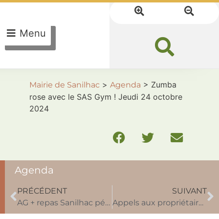
Menu
>
>
Zumba
Mairie de Sanilhac
Agenda
rose avec le SAS Gym ! Jeudi 24 octobre
2024
Agenda
PRÉCÉDENT
SUIVANT
AG + repas Sanilhac pétanque 2 novembre
Appels aux propriétaires de puits par le Syndicat Mixte des Eaux de Dordogne