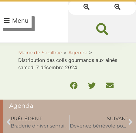
Menu
>
>
Mairie de Sanilhac
Agenda
Distribution des colis gourmands aux aînés
samedi 7 décembre 2024
Agenda
PRÉCÉDENT
SUIVANT
Braderie d’hiver semaine du 16 décembre à la P’tite Boutique
Devenez bénévole pour la banque alimentaire vend. 22 et/ou sam. 23 novembre