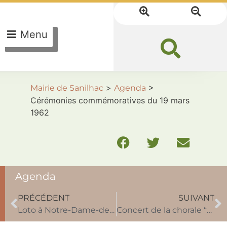
Menu
>
>
Mairie de Sanilhac
Agenda
Cérémonies commémoratives du 19 mars
1962
Agenda
PRÉCÉDENT
SUIVANT
Loto à Notre-Dame-de-Sanilhac Samedi 1er mars 2025
Concert de la chorale “3 Petites Notes” Dimanche 18 mai 2025