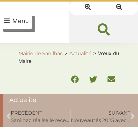
Menu
>
>
Vœux du
Mairie de Sanilhac
Actualité
Maire
Actualité
PRÉCÉDENT
SUIVANT
Sanilhac réalise le recensement de sa population du 16 janvier au 15 février 2025
Nouveautés 2025 avec le Centre Communal d’Action Sociale