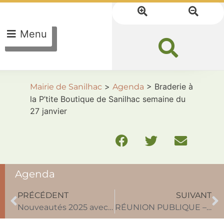
Menu
>
>
Braderie à
Mairie de Sanilhac
Agenda
la P’tite Boutique de Sanilhac semaine du
27 janvier
Agenda
PRÉCÉDENT
SUIVANT
Nouveautés 2025 avec le Centre Communal d’Action Sociale
RÉUNION PUBLIQUE – SCoT PAYS DE L’ISLE EN PÉRIGORD Lundi 3 février à 18h00