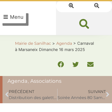
Menu
>
>
Carnaval
Mairie de Sanilhac
Agenda
à Marsaneix Dimanche 16 mars 2025
Agenda
,
Associations
PRÉCÉDENT
SUIVANT
Distribution des galettes St Michel Vendredi 14 mars 2025
Soirée Années 80 Samedi 12 avril 2025