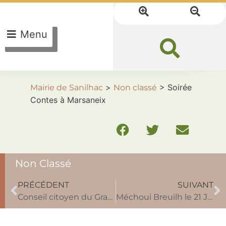
Menu
>
>
Soirée
Mairie de Sanilhac
Non classé
Contes à Marsaneix
Non Classé
PRÉCÉDENT
SUIVANT
Conseil citoyen du Grand Périgueux, le Conseil de développement (CODEV).
Méchoui Breuilh le 21 Juin