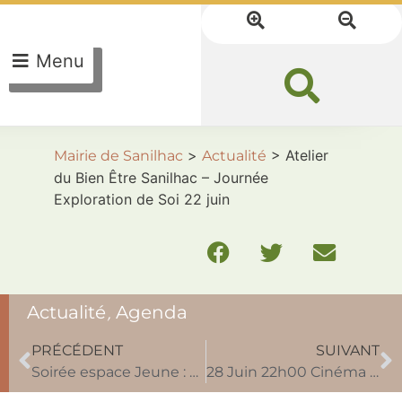
Menu
>
>
Atelier
Mairie de Sanilhac
Actualité
du Bien Être Sanilhac – Journée
Exploration de Soi 22 juin
Actualité
,
Agenda
PRÉCÉDENT
SUIVANT
Soirée espace Jeune : 28 Juin
28 Juin 22h00 Cinéma en plein air : un p’tit truc en plus