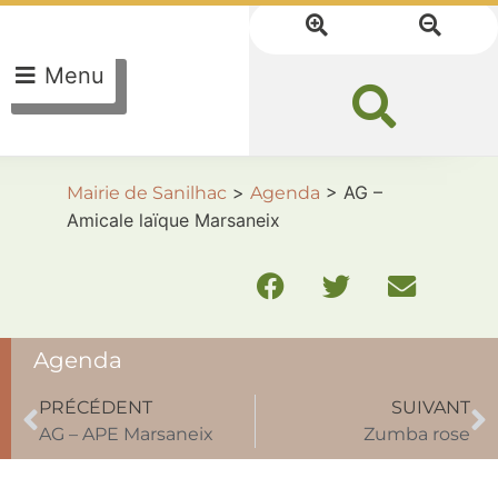
Menu
>
>
AG –
Mairie de Sanilhac
Agenda
Amicale laïque Marsaneix
Agenda
PRÉCÉDENT
SUIVANT
AG – APE Marsaneix
Zumba rose