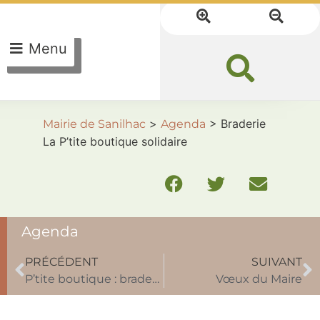
Menu
>
>
Braderie
Mairie de Sanilhac
Agenda
La P’tite boutique solidaire
Agenda
PRÉCÉDENT
SUIVANT
P’tite boutique : braderie et fermeture pour les fêtes
Vœux du Maire