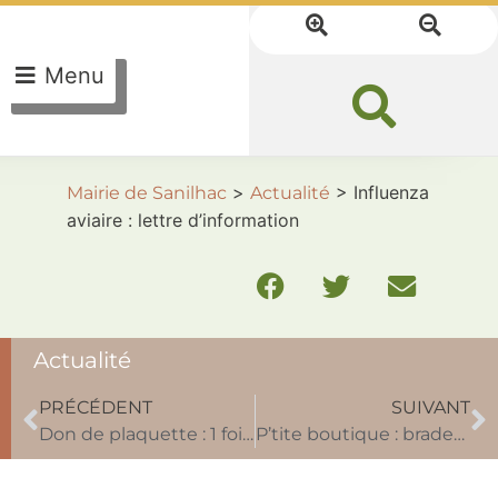
Menu
>
>
Influenza
Mairie de Sanilhac
Actualité
aviaire : lettre d’information
Actualité
PRÉCÉDENT
SUIVANT
Don de plaquette : 1 fois par saison
P’tite boutique : braderie et fermeture pour les fêtes