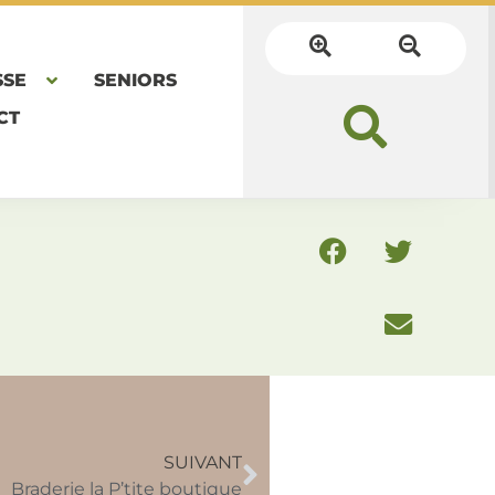
SSE
SENIORS
CT
SUIVANT
Braderie la P’tite boutique