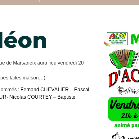
déon
ïque de Marsaneix a
ura
lieu vendredi
2
0
rêpes faites maison…)
nommés :
Fernand CHEVALIER – Pascal
UR- Nicolas COURTEY – Baptiste