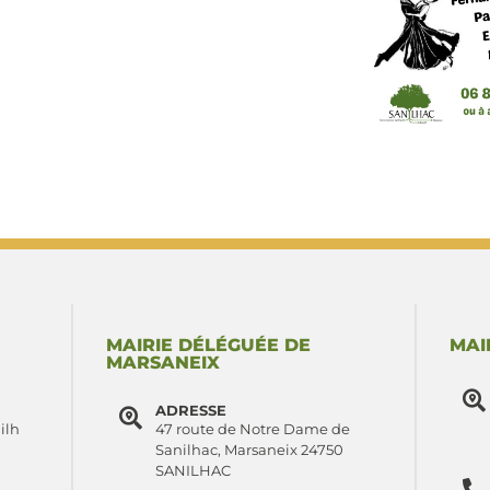
MAIRIE DÉLÉGUÉE DE
MAI
MARSANEIX
ADRESSE
ilh
47 route de Notre Dame de
Sanilhac, Marsaneix 24750
SANILHAC