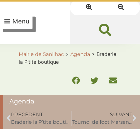
Menu
>
>
Braderie
Mairie de Sanilhac
Agenda
la P’tite boutique
Agenda
PRÉCÉDENT
SUIVANT
Braderie la P’tite boutique
Tournoi de foot Marsaneix U11-U13