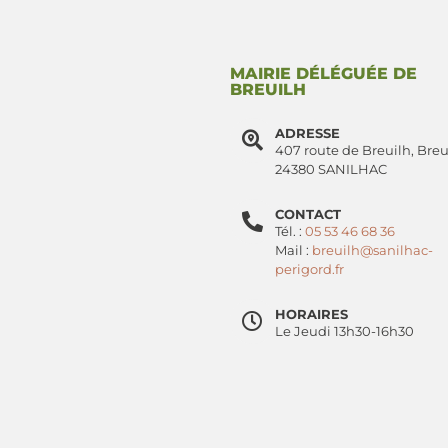
MAIRIE DÉLÉGUÉE DE
BREUILH
ADRESSE
407 route de Breuilh, Breu
24380 SANILHAC
CONTACT
Tél. :
05 53 46 68 36
Mail :
breuilh@sanilhac-
perigord.fr
HORAIRES
Le Jeudi 13h30-16h30