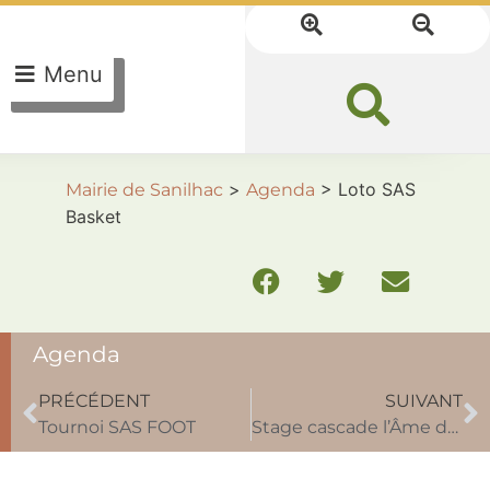
Menu
>
>
Loto SAS
Mairie de Sanilhac
Agenda
Basket
Agenda
PRÉCÉDENT
SUIVANT
Tournoi SAS FOOT
Stage cascade l’Âme des armes