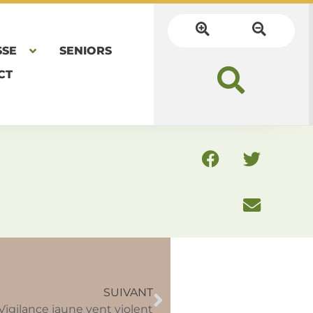
SSE
SENIORS
CT
SUIVANT
Vigilance jaune vent violent