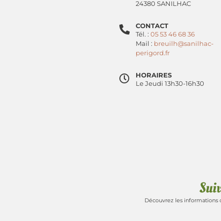
24380 SANILHAC
CONTACT
Tél. :
05 53 46 68 36
Mail :
breuilh@sanilhac-
perigord.fr
HORAIRES
Le Jeudi 13h30-16h30
Sui
Découvrez les informations 