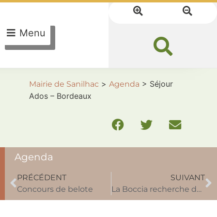
Menu
>
>
Séjour
Mairie de Sanilhac
Agenda
Ados – Bordeaux
Agenda
PRÉCÉDENT
SUIVANT
Concours de belote
La Boccia recherche des bénévoles