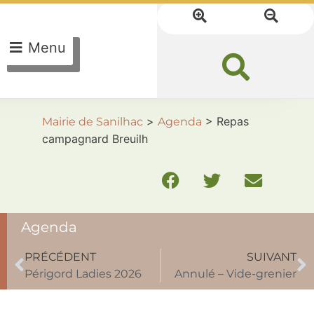
Menu
>
>
Repas
Mairie de Sanilhac
Agenda
campagnard Breuilh
Agenda
PRÉCÉDENT
SUIVANT
Périgord Ladies 2026
Annulé – Vide-grenier