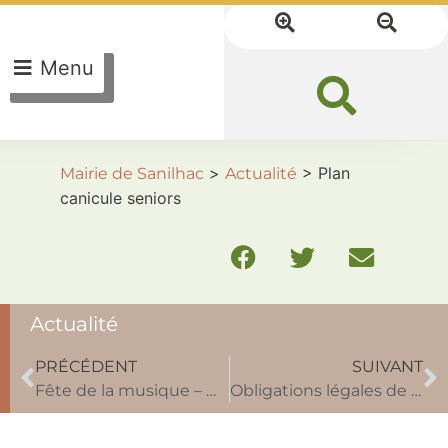
Menu
>
>
Plan
Mairie de Sanilhac
Actualité
canicule seniors
Actualité
PRÉCÉDENT
SUIVANT
Fête de la musique – Marsaneix
Obligations légales de débroussaillement