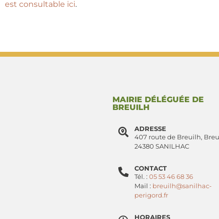
est consultable ici
.
MAIRIE DÉLÉGUÉE DE
BREUILH
ADRESSE
407 route de Breuilh, Breu
24380 SANILHAC
CONTACT
Tél. :
05 53 46 68 36
Mail :
breuilh@sanilhac-
perigord.fr
HORAIRES