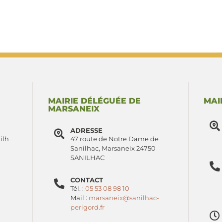
MAIRIE DÉLÉGUÉE DE
MAI
MARSANEIX
ADRESSE
ilh
47 route de Notre Dame de
Sanilhac, Marsaneix 24750
SANILHAC
CONTACT
Tél. :
05 53 08 98 10
Mail :
marsaneix@sanilhac-
perigord.fr