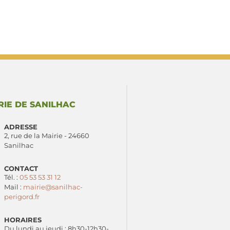
RIE DE SANILHAC
ADRESSE
2, rue de la Mairie - 24660
Sanilhac
CONTACT
Tél. :
05 53 53 31 12
Mail :
mairie@sanilhac-
perigord.fr
HORAIRES
Du lundi au jeudi : 8h30-12h30-