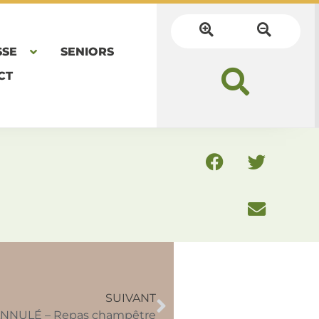
SSE
SENIORS
CT
SUIVANT
NNULÉ – Repas champêtre